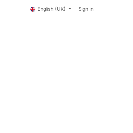
bs
English (UK)
Sign in