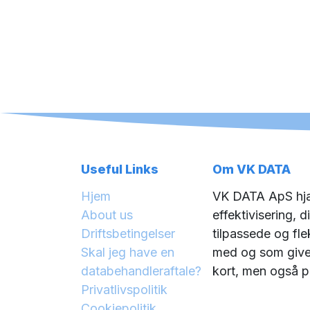
Useful Links
Om VK DATA
Hjem
VK DATA ApS hjæ
About us
effektivisering, d
Driftsbetingelser
tilpassede og flek
Skal jeg have en
med og som giver
databehandleraftale?
kort, men også på
Privatlivspolitik
Cookiepolitik