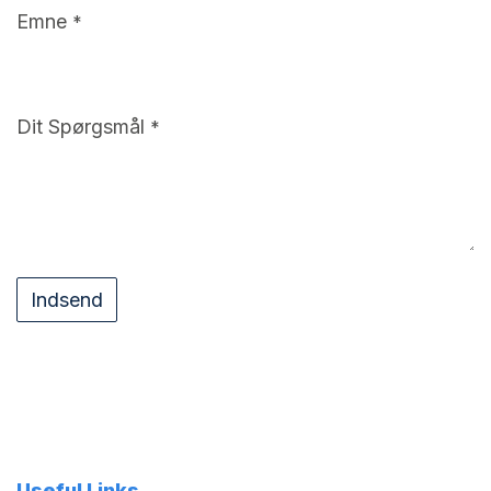
Emne
*
Dit Spørgsmål
*
Indsend
Useful Links