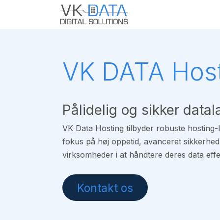
Skip to Content
Home
Hosting
VK DATA Hos
Pålidelig og sikker datal
VK Data Hosting tilbyder robuste hosting-lø
fokus på høj oppetid, avanceret sikkerhed
virksomheder i at håndtere deres data effek
Kontakt os