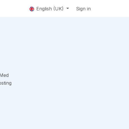
bs
English (UK)
Sign in
. Med
osting