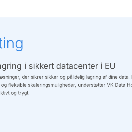
Knowledge base
Book an appointment
Contact us
Jo
ting
agring i sikkert datacenter i EU
sninger, der sikrer sikker og pålidelig lagring af dine data
 og fleksible skaleringsmuligheder, understøtter VK Data H
tivt og trygt.