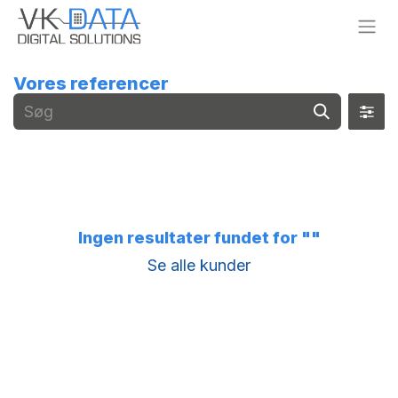
Skip to Content
Vores referencer
Ingen resultater fundet for "
"
Se alle kunder