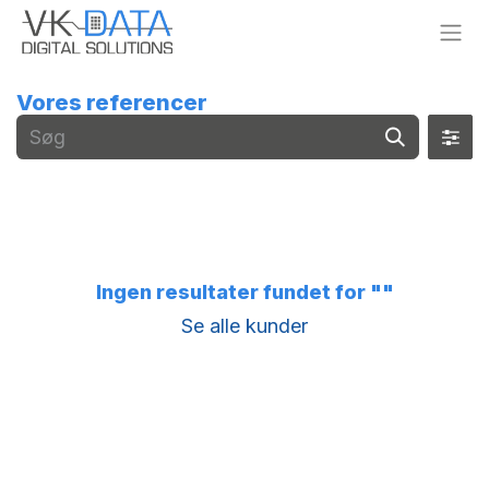
Skip to Content
Vores referencer
Ingen resultater fundet for "
"
Se alle kunder