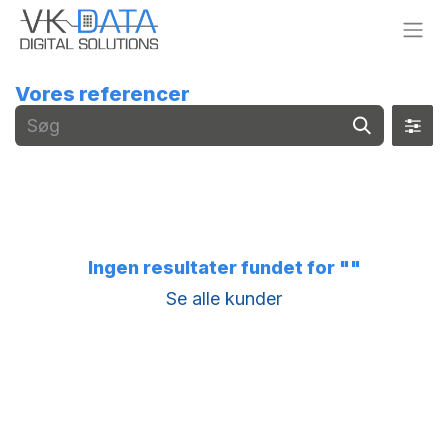
Skip to Content
Vores referencer
Ingen resultater fundet for "
"
Se alle kunder