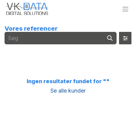
Skip to Content
Vores referencer
Ingen resultater fundet for "
"
Se alle kunder