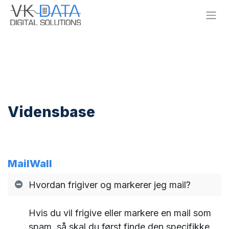
Skip to Content
Vidensbase
MailWall
Hvordan frigiver og markerer jeg mail?
Hvis du vil frigive eller markere en mail som
spam, så skal du først finde den specifikke