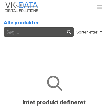
Skip to Content
Alle produkter
Sorter efter
Intet produkt defineret