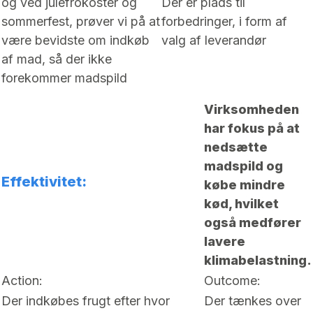
og ved julefrokoster og
Der er plads til
sommerfest, prøver vi på at
forbedringer, i form af
være bevidste om indkøb
valg af leverandør
af mad, så der ikke
forekommer madspild
Virksomheden
har fokus på at
nedsætte
madspild og
Effektivitet:
købe mindre
kød, hvilket
også medfører
lavere
klimabelastning.
Action:
Outcome:
Der indkøbes frugt efter hvor
Der tænkes over