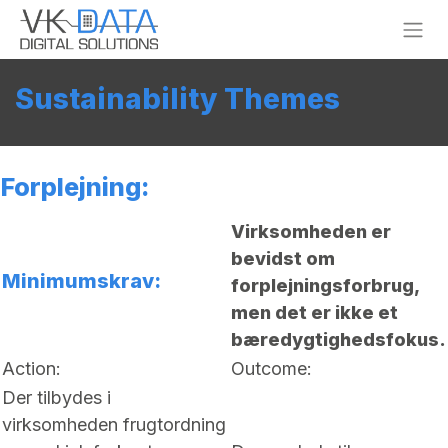
Skip to Content
Sustainability Themes
Forplejning:
Virksomheden er
bevidst om
Minimumskrav:
forplejningsforbrug,
men det er ikke et
bæredygtighedsfokus.
Action:
Outcome:
Der tilbydes i
virksomheden frugtordning